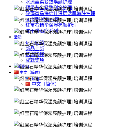
水漾丝柔紧致焕颜护理
顶级黄金紧致刮痧护理
矽藻微晶海绵针深层活肌嫩肤护理
5D塑颜紧致护理
红宝石精华保湿亮颜护理
冻干粉治疗系列
活动
每月促销
新品上新
培训课程
成就奖项
联系我们
中文（简体）
Eng
中文（简体）