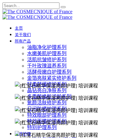
主页
关于我们
所有产品
油脂净化护理系列
水嫩美肌护理系列
活肌抗皱修护系列
千叶玫瑰滋养系列
活酵母嫩白护理系列
金箔亮肤紧实修护系列
轻柔舒缓修护系列
晶钻亮白净肤系列
多重酸焕肤逆龄系列
氧颜活肤修护系列
日间防晒护理系列
特效眼部护理系列
特效面膜护理系列
特别护理系列
治疗护理