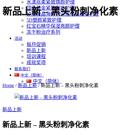
水漾丝柔紧致焕颜护理
顶级黄金紧致刮痧护理
新品上新 – 黑头粉刺净化素
矽藻微晶海绵针深层活肌嫩肤护理
5D塑颜紧致护理
红宝石精华保湿亮颜护理
冻干粉治疗系列
活动
每月促销
新品上新
培训课程
成就奖项
联系我们
中文（简体）
中文（简体）
Home
/
新品上新
/
新品上新 – 黑头粉刺净化素
新品上新
新品上新 – 黑头粉刺净化素