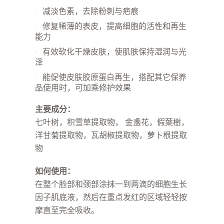
减淡色素，去除粉刺与疤痕
修复稀薄的表皮，提高细胞的活性和再生
能力
有效软化干燥皮肤，使肌肤保持湿润与光
泽
能促使皮肤胶原蛋白再生，搭配其它保养
品使用时，可加乘修护效果
主要成分：
七叶树，积雪草提取物， 金盞花，假葉樹，
洋甘菊提取物，瓦胡椒提取物，萝卜根提取
物
如何使用：
在整个脸部和颈部涂抹一到两滴的细胞生长
因子肌底液，然后在重点发红的区域轻轻按
摩直至完全吸收。