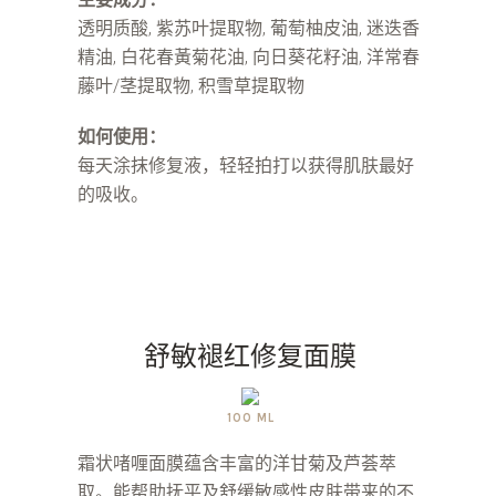
透明质酸, 紫苏叶提取物, 葡萄柚皮油, 迷迭香
精油, 白花春黃菊花油, 向日葵花籽油, 洋常春
藤叶/茎提取物, 积雪草提取物
如何使用：
每天涂抹修复液，轻轻拍打以获得肌肤最好
的吸收。
舒敏褪红修复面膜
100 ML
霜状啫喱面膜蕴含丰富的洋甘菊及芦荟萃
取。能帮助抚平及舒缓敏感性皮肤带来的不