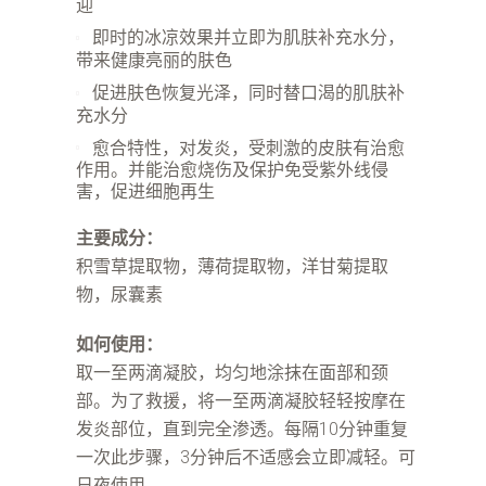
迎
即时的冰凉效果并立即为肌肤补充水分，
带来健康亮丽的肤色
促进肤色恢复光泽，同时替口渴的肌肤补
充水分
愈合特性，对发炎，受刺激的皮肤有治愈
作用。并能治愈烧伤及保护免受紫外线侵
害，促进细胞再生
主要成分：
积雪草提取物，薄荷提取物，洋甘菊提取
物，尿囊素
如何使用：
取一至两滴凝胶，均匀地涂抹在面部和颈
部。为了救援，将一至两滴凝胶轻轻按摩在
发炎部位，直到完全渗透。每隔10分钟重复
一次此步骤，3分钟后不适感会立即减轻。可
日夜使用。